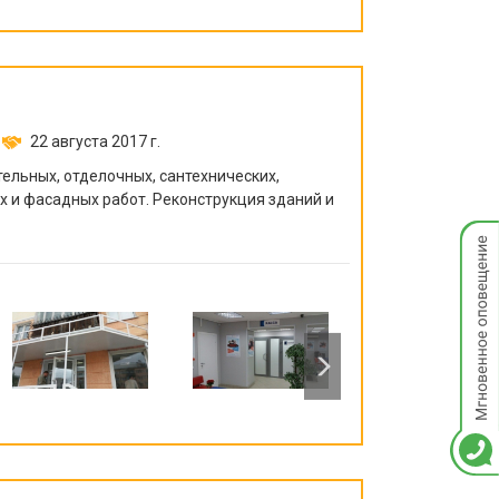
22 августа 2017 г.
те
льных, отделочных, сантехнических,
х и фасадных работ. Реконструкция зданий и
Мгнов
опове