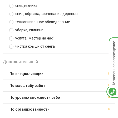
спецтехника
спил, обрезка, корчевание деревьев
тепловизионное обследование
уборка, клининг
услуга "мастер на час"
Мгнов
опове
чистка крыши от снега
Дополнительный
по специализации
по масштабу работ
по уровню сложности работ
по организованности