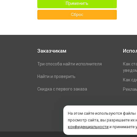
Применить
Сброс
Заказчикам
Испо
Три способа найти исполнителя
Как ст
уведом
Найти и проверить
Как сд
Скидка с первого заказа
Реклам
На этом сайте используются файлы
просмотр сайта, вы разрешаете их 
конфиденциальности
и принимаете 