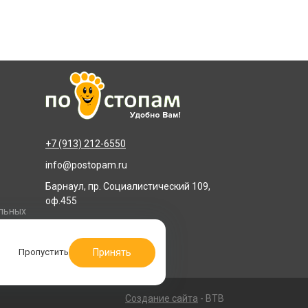
+7 (913) 212-6550
info@postopam.ru
Барнаул, пр. Социалистический 109,
оф.455
альных
Принять
Пропустить
Создание сайта
- BTB