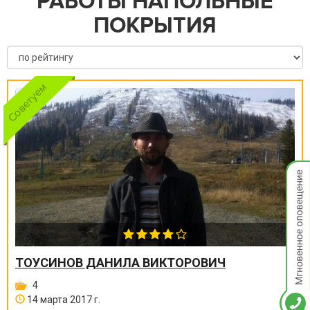
РАБОТЫ НАПОЛЬНЫЕ
ПОКРЫТИЯ
Мгнов
опове
ТОУСИНОВ ДАНИЛА ВИКТОРОВИЧ
4
14 марта 2017 г.