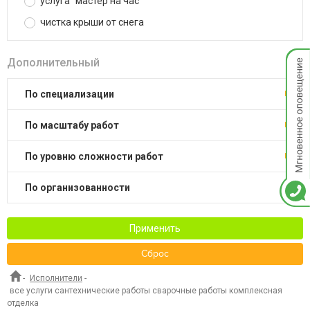
услуга "мастер на час"
чистка крыши от снега
Мгнов
Дополнительный
опове
по специализации
по масштабу работ
по уровню сложности работ
по организованности
Применить
Сброс
-
Исполнители
-
все услуги сантехнические работы сварочные работы комплексная
отделка