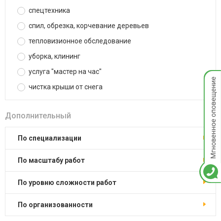
спецтехника
спил, обрезка, корчевание деревьев
тепловизионное обследование
уборка, клининг
услуга "мастер на час"
Мгнов
опове
чистка крыши от снега
Дополнительный
по специализации
по масштабу работ
по уровню сложности работ
по организованности