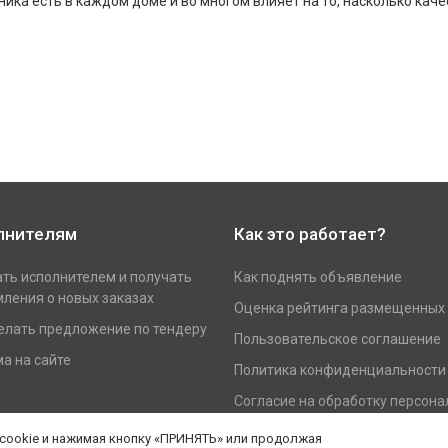
ника есть в каждом доме и во многом влияет на то, насколько ка
лнителям
Как это работает?
ать исполнителем и получать
Как поднять объявление
ления о новых заказах
Оценка рейтинга размещенных
елать предложение по тендеру
Пользовательское соглашение
а на сайте
Политика конфиденциальности
Согласие на обработку персон
данных
 cookie и нажимая кнопку «ПРИНЯТЬ» или продолжая