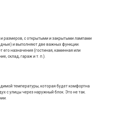
и размеров, с открытыми и закрытыми лампами
одные) и выполняют две важных функции.
т его назначения (гостиная, каминная или
ие, склад, гараж
и т. п.
).
одимой температуры, которая будет комфортна
ух с улицы через наружный блок. Это не так.
нии.