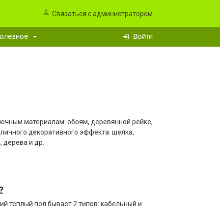
Связаться с администратором
олезное
Войти
очным материалам: обоям, деревянной рейке,
зличного декоративного эффекта: шелка,
 дерева и др.
?
ий теплый пол бывает 2 типов: кабельный и