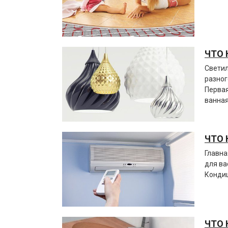
ЧТО 
Светил
разног
Первая
ванная
ЧТО 
Главна
для ва
Кондиц
ЧТО 