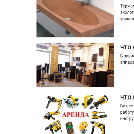
Термом
эколог
уникал
ЧТО 
В зави
аппара
ЧТО 
Во все
работу
инстру