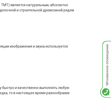
 TMT) является натуральным, абсолютно
оделочной и строительной древесиной рядом
Мгнов
ляции изображения и звука используется
опове
у быстро и качественно выполнять любую
ебедка, то в настоящее время разнообразие