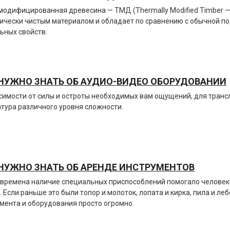
одифицированная древесина — ТМД (Thermally Modified Timber —
ически чистым материалом и обладает по сравнению с обычной п
ьных свойств.
НУЖНО ЗНАТЬ ОБ АУДИО-ВИДЕО ОБОРУДОВАНИИ
симости от силы и остроты необходимых вам ощущений, для транс
тура различного уровня сложности.
НУЖНО ЗНАТЬ ОБ АРЕНДЕ ИНСТРУМЕНТОВ
 времена наличие специальных приспособлений помогало человек
. Если раньше это были топор и молоток, лопата и кирка, пила и л
мента и оборудования просто огромно.