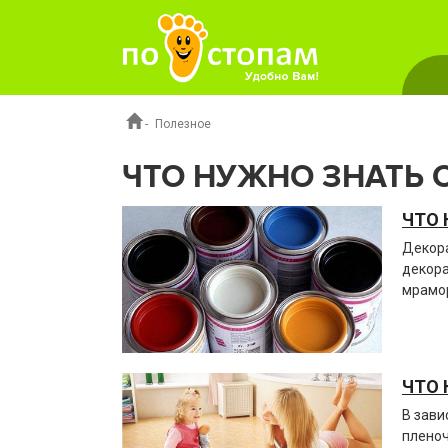
-
Полезное
ЧТО НУЖНО ЗНАТЬ 
ЧТО 
Декора
декора
мрамор
ЧТО 
В зави
пленоч