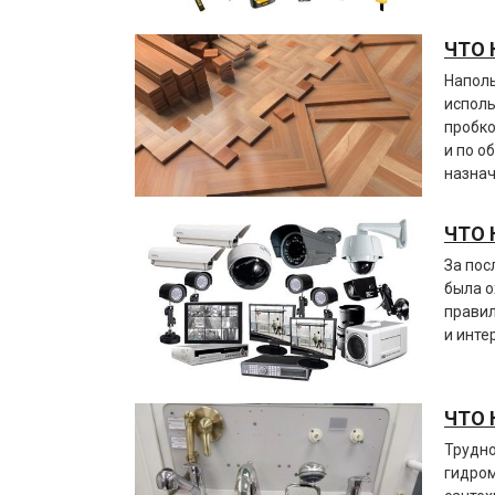
ЧТО 
Наполь
исполь
пробко
и по о
назнач
ЧТО 
За пос
была
о
правил
и инте
ЧТО 
Трудно
гидром