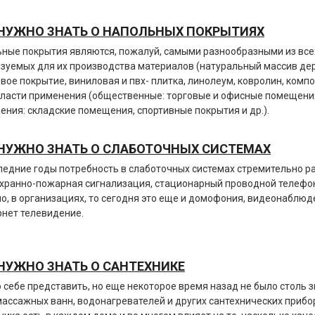
НУЖНО ЗНАТЬ О НАПОЛЬНЫХ ПОКРЫТИЯХ
ные покрытия являются, пожалуй, самыми разнообразными из всех
зуемых для их производства материалов (натуральный массив дере
вое покрытие, виниловая и пвх- плитка, линолеум, ковролин, комп
бласти применения (общественные: торговые и офисные помещения
ения: складские помещения, спортивные покрытия и др.).
НУЖНО ЗНАТЬ О СЛАБОТОЧНЫХ СИСТЕМАХ
ледние годы потребность в слаботочных системах стремительно ра
хранно-пожарная
сигнализация, стационарный проводной телефон
о, в организациях, то сегодня это еще и домофония, видеонаблюде
рнет телевидение.
НУЖНО ЗНАТЬ О САНТЕХНИКЕ
 себе представить, но еще некоторое время назад не было столь з
ассажных ванн, водонагревателей и других сантехнических прибо