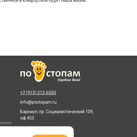
чественной и комфортной будет наша жизнь.
+7 (913) 212-6550
info@postopam.ru
Барнаул, пр. Социалистический 109,
оф.455
альных