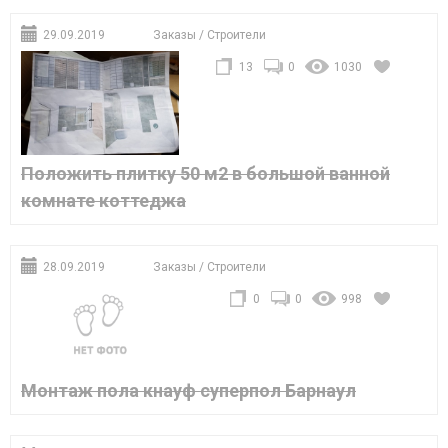
29.09.2019
Заказы
/
Строители
13
0
1030
Положить плитку 50 м2 в большой ванной
комнате коттеджа
28.09.2019
Заказы
/
Строители
0
0
998
Монтаж пола кнауф суперпол Барнаул