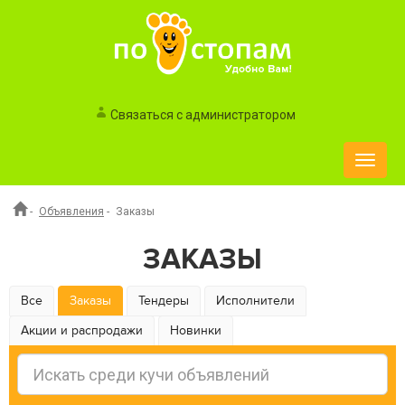
Связаться с администратором
Toggle
naviga
-
Объявления
-
Заказы
ЗАКАЗЫ
Все
Заказы
Тендеры
Исполнители
Акции и распродажи
Новинки