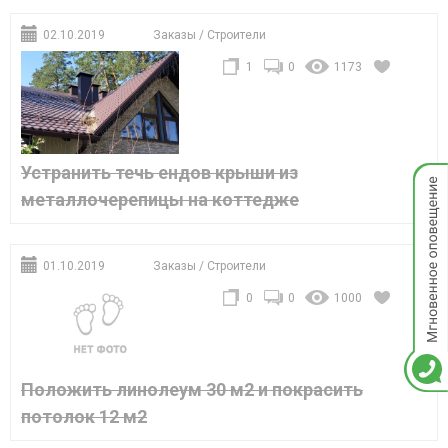
02.10.2019
Заказы
/
Строители
1
0
1173
Устранить течь ендов крыши из
Мгнов
опове
металлочерепицы на коттедже
01.10.2019
Заказы
/
Строители
0
0
1000
Положить линолеум 30 м2 и покрасить
потолок 12 м2