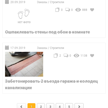
20.09.2019
Заказы
/
Строители
0
0
888
Ошпаклевать стены под обои в комнате
17.09.2019
Заказы
/
Строители
2
0
1138
Забетонировать 2 въезда гаража и колодец
канализации
1
2
3
4
5