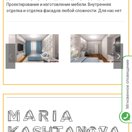
Проектирование и изготовление мебели. Внутренняя
отделка и отделка фасадов любой сложности. Для нас нет
невозможных решений, решение есть всегда!
Мгнов
опове