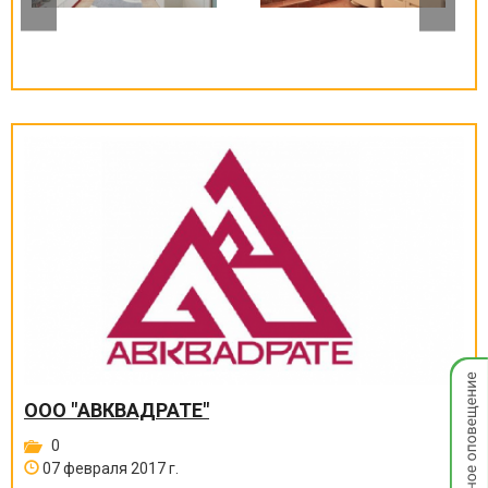
Мгнов
опове
ООО "АВКВАДРАТЕ"
0
07 февраля 2017 г.