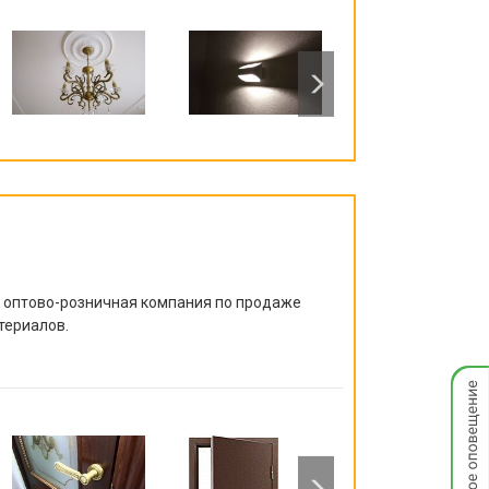
я оптово-розничная компания по продаже
териалов.
Мгнов
опове