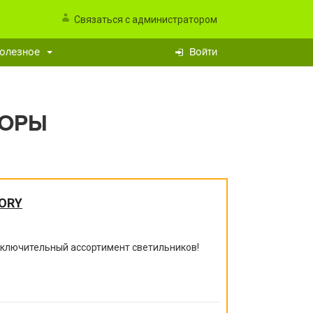
Связаться с администратором
олезное
Войти
БОРЫ
ORY
исключительный ассортимент светильников!