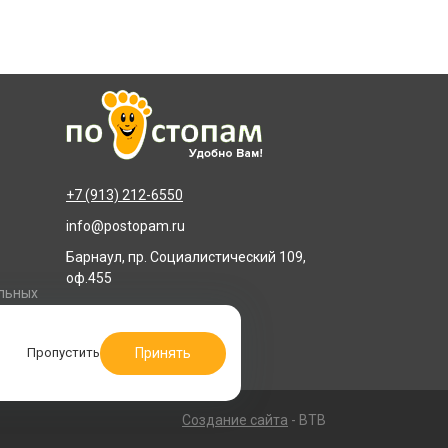
+7 (913) 212-6550
info@postopam.ru
Барнаул, пр. Социалистический 109,
оф.455
альных
Принять
Пропустить
Создание сайта
- BTB