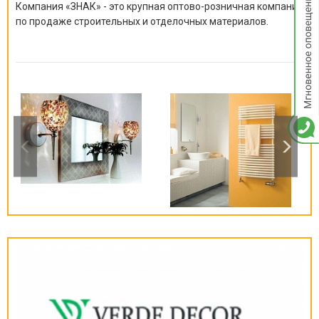
опове
Компания «ЗНАК» - это крупная оптово-розничная компания
по продаже строительных и отделочных материалов.