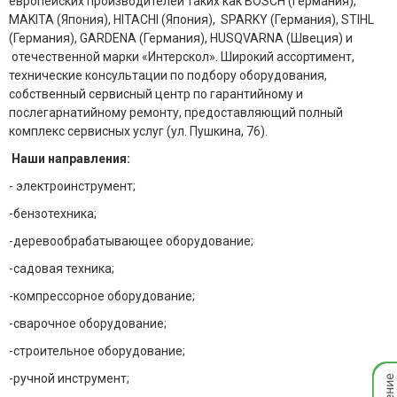
европейских производителей таких как BOSCH (Германия),
MAKITA (Япония), HITACHI (Япония), SPARKY (Германия), STIHL
(Германия), GARDENA (Германия), HUSQVARNA (Швеция) и
отечественной марки «Интерскол». Широкий ассортимент,
технические консультации по подбору оборудования,
собственный сервисный центр по гарантийному и
послегарнатийному ремонту, предоставляющий полный
комплекс сервисных услуг (ул. Пушкина, 76).
Наши направления:
- электроинструмент;
-бензотехника;
-деревообрабатывающее оборудование;
-садовая техника;
-компрессорное оборудование;
-сварочное оборудование;
-строительное оборудование;
Мгно
-ручной инструмент;
опов