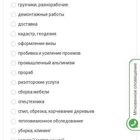
грузчики, разнорабочие
демонтажные работы
доставка
кадастр, геодезия
оформление визы
пробивка и усиление проемов
Мгнов
промышленный альпинизм
опове
прораб
риэлторские услуги
сборка мебели
спецтехника
спил, обрезка, корчевание деревьев
тепловизионное обследование
уборка, клининг