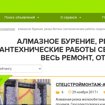
Поиск объявлений
О сервисе
П
сполнители
-
алмазное бурение, резка бетона сантехнические работы свароч
АЛМАЗНОЕ БУРЕНИЕ, Р
АНТЕХНИЧЕСКИЕ РАБОТЫ С
ВЕСЬ РЕМОНТ, О
СПЕЦСТРОЙМОНТАЖ-
6
29 ноября 2017 г.
Алмазная резка железобетона
проемов. Газоэлектрсварка и м