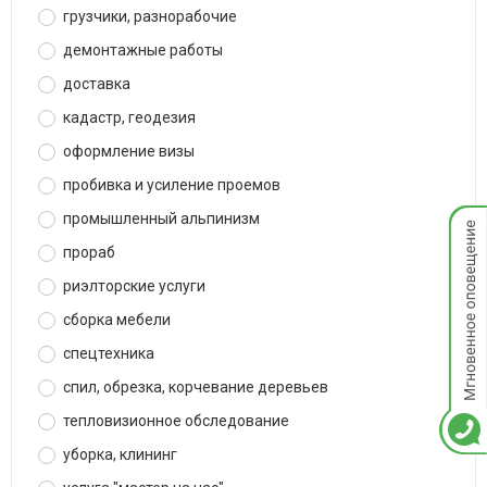
грузчики, разнорабочие
демонтажные работы
доставка
кадастр, геодезия
оформление визы
пробивка и усиление проемов
Мгнов
промышленный альпинизм
опове
прораб
риэлторские услуги
сборка мебели
спецтехника
спил, обрезка, корчевание деревьев
тепловизионное обследование
уборка, клининг