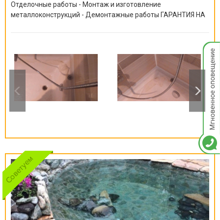
Отделочные работы - Монтаж и изготовление
металлоконструкций - Демонтажные работы ГАРАНТИЯ НА
ВСЕ ВИДЫ РАБОТ ОТ 6 МЕСЯЦЕВ ДО 10 ЛЕТ!
Мгнов
опове