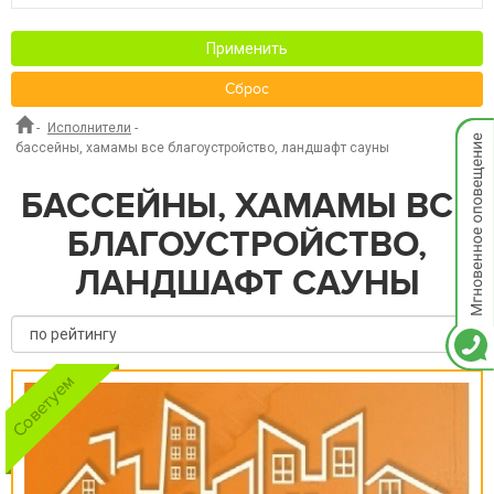
Применить
Сброс
-
Исполнители
-
Мгнов
бассейны, хамамы все благоустройство, ландшафт сауны
опове
БАССЕЙНЫ, ХАМАМЫ ВСЕ
БЛАГОУСТРОЙСТВО,
ЛАНДШАФТ САУНЫ