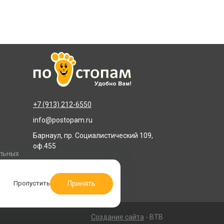
+7 (913) 212-6550
info@postopam.ru
Барнаул, пр. Социалистический 109,
оф.455
альных
Принять
Пропустить
Создание сайта
- BTB