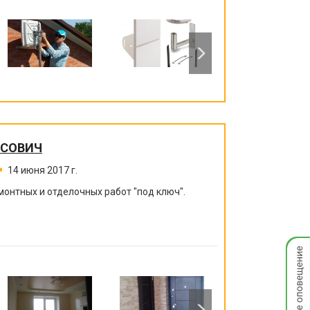
ИСОВИЧ
14 июня 2017 г.
монтных и отделочных работ "под ключ".
Мгнов
опове