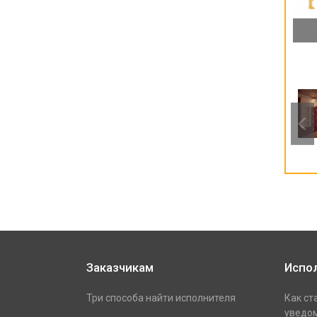
Заказчикам
Испо
Три способа найти исполнителя
Как ст
уведом