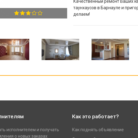
Качественный ремонт Ваших кв
таунхаусов в Барнауле и приго
делаем!
лнителям
Как это работает?
ать исполнителем и получать
Как поднять объявление
ления о новых заказах