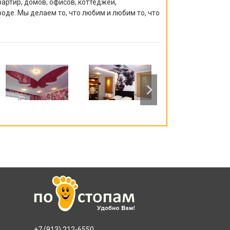
артир, домов, офисов, коттеджей,
роде. Мы делаем то, что любим и любим то, что
+7 (913) 212-6550