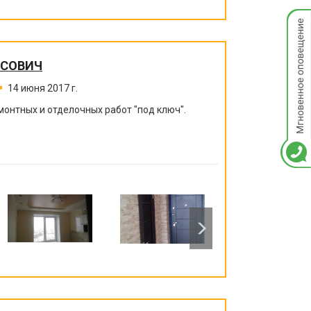
Мгнов
опове
ИСОВИЧ
14 июня 2017 г.
монтных и отделочных работ "под ключ".