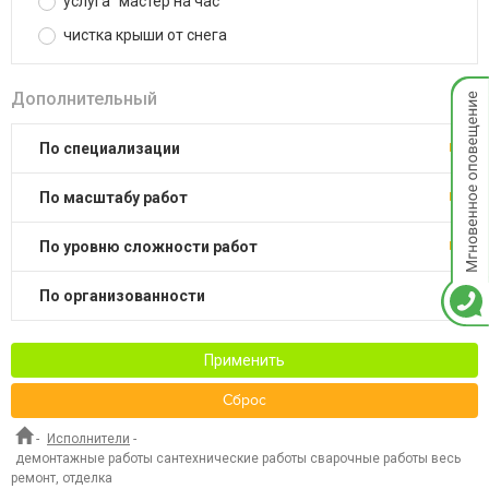
услуга "мастер на час"
чистка крыши от снега
Мгнов
Дополнительный
опове
по специализации
по масштабу работ
по уровню сложности работ
по организованности
Применить
Сброс
-
Исполнители
-
демонтажные работы сантехнические работы сварочные работы весь
ремонт, отделка