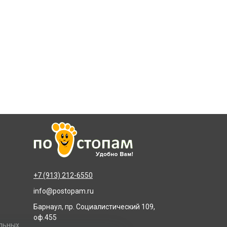
+7 (913) 212-6550
info@postopam.ru
Барнаул, пр. Социалистический 109,
оф.455
альных