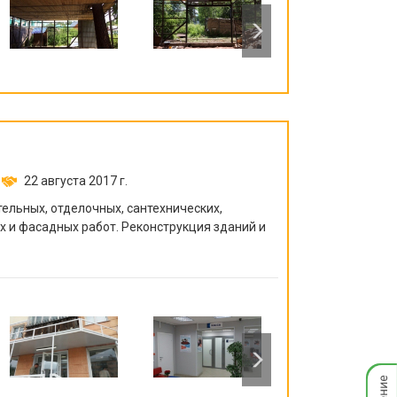
22 августа 2017 г.
те
льных, отделочных, сантехнических,
х и фасадных работ. Реконструкция зданий и
Мгнов
опове