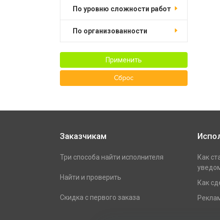
по уровню сложности работ
по организованности
Применить
Сброс
Заказчикам
Испо
Три способа найти исполнителя
Как ст
уведом
Найти и проверить
Как сд
Скидка с первого заказа
Реклам