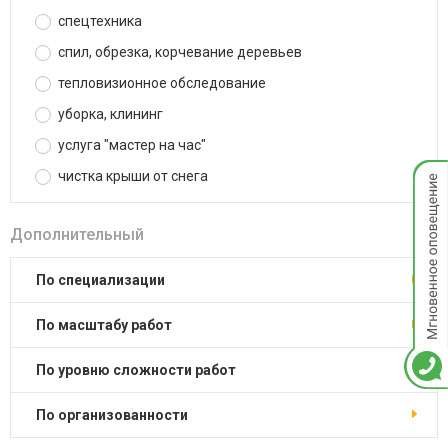
спецтехника
спил, обрезка, корчевание деревьев
тепловизионное обследование
уборка, клининг
услуга "мастер на час"
Мгнов
чистка крыши от снега
опове
Дополнительный
по специализации
по масштабу работ
по уровню сложности работ
по организованности