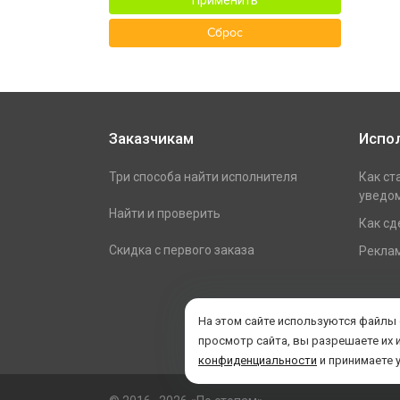
Применить
Сброс
Заказчикам
Испо
Три способа найти исполнителя
Как ст
уведом
Найти и проверить
Как сд
Скидка с первого заказа
Реклам
На этом сайте используются файлы
просмотр сайта, вы разрешаете их 
конфиденциальности
и принимаете 