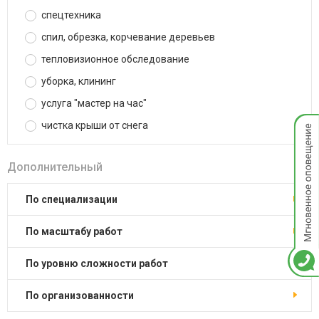
спецтехника
спил, обрезка, корчевание деревьев
тепловизионное обследование
уборка, клининг
услуга "мастер на час"
Мгнов
чистка крыши от снега
опове
Дополнительный
по специализации
по масштабу работ
по уровню сложности работ
по организованности