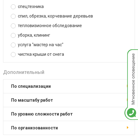
спецтехника
спил, обрезка, корчевание деревьев
тепловизионное обследование
уборка, клининг
услуга "мастер на час"
Мгнов
чистка крыши от снега
опове
Дополнительный
по специализации
по масштабу работ
по уровню сложности работ
по организованности