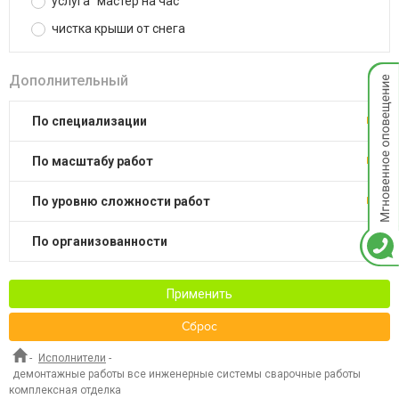
услуга "мастер на час"
чистка крыши от снега
Мгнов
Дополнительный
опове
по специализации
по масштабу работ
по уровню сложности работ
по организованности
Применить
Сброс
-
Исполнители
-
демонтажные работы все инженерные системы сварочные работы
комплексная отделка