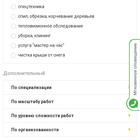
спецтехника
спил, обрезка, корчевание деревьев
тепловизионное обследование
уборка, клининг
Мгнов
услуга "мастер на час"
опове
чистка крыши от снега
Дополнительный
по специализации
по масштабу работ
по уровню сложности работ
по организованности