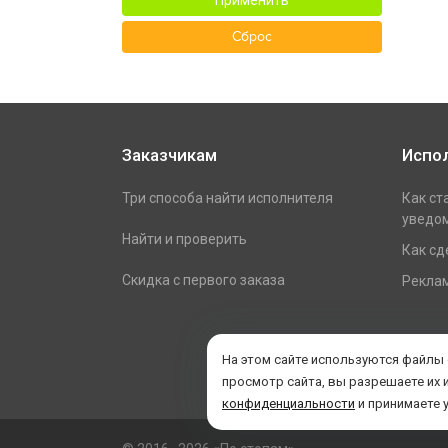
Применить
Сброс
Заказчикам
Испо
Три способа найти исполнителя
Как ст
уведом
Найти и проверить
Как сд
Скидка с первого заказа
Реклам
На этом сайте используются файлы
просмотр сайта, вы разрешаете их 
конфиденциальности
и принимаете 