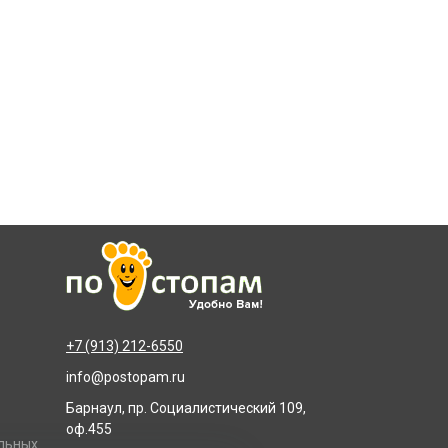
+7 (913) 212-6550
info@postopam.ru
Барнаул, пр. Социалистический 109,
оф.455
альных