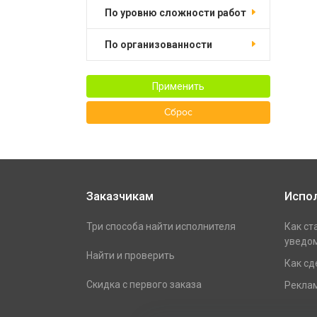
по уровню сложности работ
по организованности
Применить
Сброс
Заказчикам
Испо
Три способа найти исполнителя
Как ст
уведом
Найти и проверить
Как сд
Скидка с первого заказа
Реклам