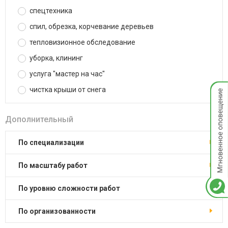
спецтехника
спил, обрезка, корчевание деревьев
тепловизионное обследование
уборка, клининг
услуга "мастер на час"
Мгнов
чистка крыши от снега
опове
Дополнительный
по специализации
по масштабу работ
по уровню сложности работ
по организованности