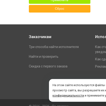
Применить
Сброс
Заказчикам
Испо
Три способа найти исполнителя
Как ст
уведом
Найти и проверить
Как сд
Скидка с первого заказа
Реклам
На этом сайте используются файлы
просмотр сайта, вы разрешаете их 
конфиденциальности
и принимаете 