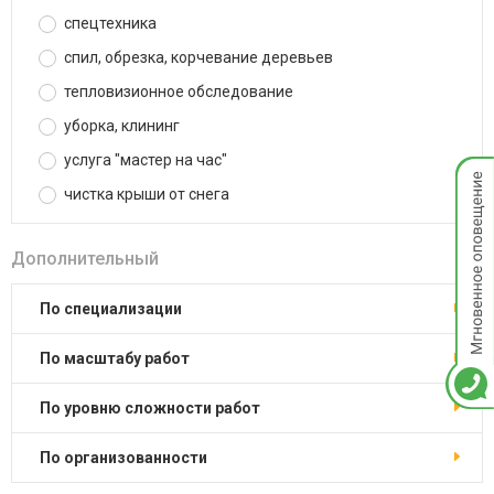
спецтехника
спил, обрезка, корчевание деревьев
тепловизионное обследование
уборка, клининг
услуга "мастер на час"
Мгнов
опове
чистка крыши от снега
Дополнительный
по специализации
по масштабу работ
по уровню сложности работ
по организованности