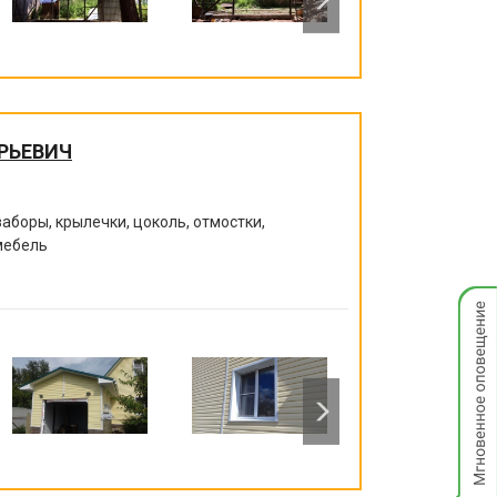
РЬЕВИЧ
заборы, крылечки, цоколь, отмостки,
мебель
Мгнов
опове