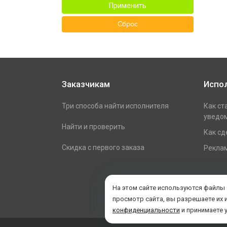
Применить
Сброс
Заказчикам
Испо
Три способа найти исполнителя
Как ст
уведом
Найти и проверить
Как сд
Скидка с первого заказа
Реклам
На этом сайте используются файлы
просмотр сайта, вы разрешаете их 
конфиденциальности
и принимаете 