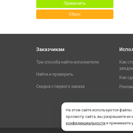
Применить
Сброс
Заказчикам
Испо
Три способа найти исполнителя
Как ст
уведом
Найти и проверить
Как сд
Скидка с первого заказа
Реклам
На этом сайте используются файлы
просмотр сайта, вы разрешаете их 
конфиденциальности
и принимаете 