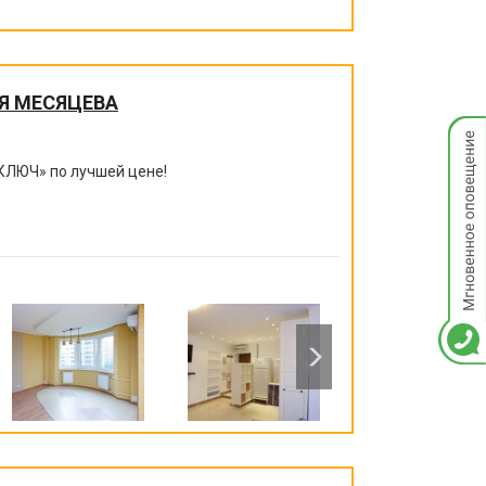
Я МЕСЯЦЕВА
Мгнов
опове
КЛЮЧ
»
по лучшей цене!