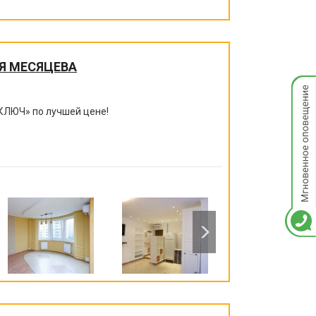
Я МЕСЯЦЕВА
Мгнов
опове
КЛЮЧ
»
по лучшей цене!