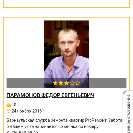
Мгнов
ПАРАМОНОВ ФЕДОР ЕВГЕНЬЕВИЧ
опове
0
24 ноября 2016 г.
Барнаульская служба ремонта квартир ProРемонт. Забота
о Вашем уюте начинается со звонка по номеру
8-906-963-58-13
.