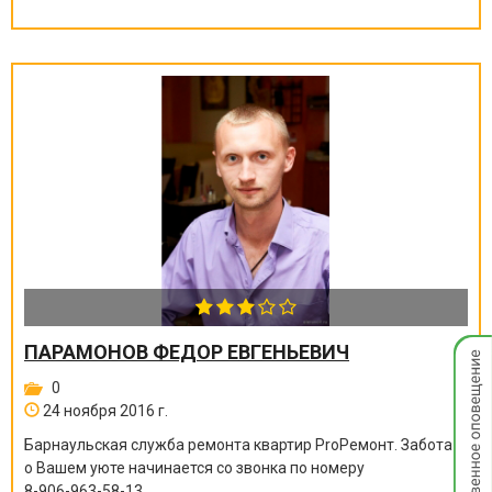
Мгнов
ПАРАМОНОВ ФЕДОР ЕВГЕНЬЕВИЧ
опове
0
24 ноября 2016 г.
Барнаульская служба ремонта квартир ProРемонт. Забота
о Вашем уюте начинается со звонка по номеру
8-906-963-58-13
.