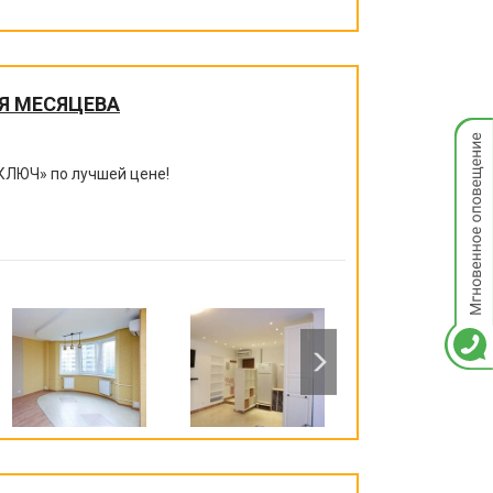
Я МЕСЯЦЕВА
Мгнов
опове
КЛЮЧ
»
по лучшей цене!