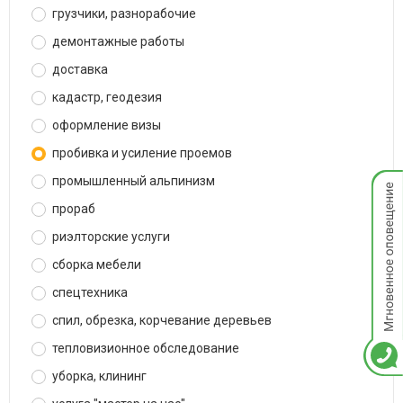
грузчики, разнорабочие
демонтажные работы
доставка
кадастр, геодезия
оформление визы
пробивка и усиление проемов
Мгнов
промышленный альпинизм
опове
прораб
риэлторские услуги
сборка мебели
спецтехника
спил, обрезка, корчевание деревьев
тепловизионное обследование
уборка, клининг