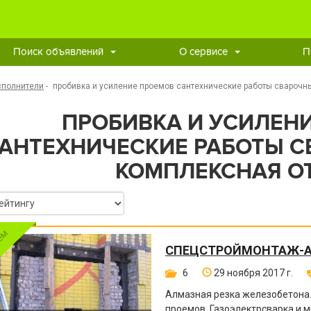
Поиск объявлений
О сервисе
П
сполнители
-
пробивка и усиление проемов сантехнические работы сварочн
ПРОБИВКА И УСИЛЕН
АНТЕХНИЧЕСКИЕ РАБОТЫ С
КОМПЛЕКСНАЯ О
СПЕЦСТРОЙМОНТАЖ-
6
29 ноября 2017 г.
Алмазная резка железобетона
проемов. Газоэлектрсварка и м