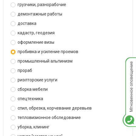
грузчики, разнорабочие
демонтажные работы
доставка
кадастр, геодезия
оформление визы
пробивка и усиление проемов
Мгнов
промышленный альпинизм
опове
прораб
риэлторские услуги
сборка мебели
спецтехника
спил, обрезка, корчевание деревьев
тепловизионное обследование
уборка, клининг