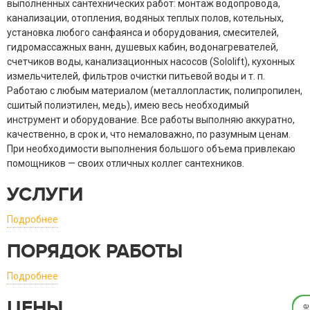
выполненных сантехнических работ: монтаж водопровода,
канализации, отопления, водяных теплых полов, котельных,
установка любого санфаянса и оборудования, смесителей,
гидромассажных ванн, душевых кабин, водонагревателей,
счетчиков воды, канализационных насосов (Sololift), кухонных
измельчителей, фильтров очистки питьевой воды
и т. п.
Работаю с любым материалом (металлопластик, полипропилен,
сшитый полиэтилен, медь), имею весь необходимый
инструмент и оборудование. Все работы выполняю аккуратно,
качественно, в срок и, что немаловажно, по разумным ценам.
При необходимости выполнения большого объема привлекаю
помощников — своих отличных коллег сантехников.
УСЛУГИ
Подробнее
ПОРЯДОК РАБОТЫ
Подробнее
Мгно
ЦЕНЫ