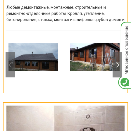
Любые демонтажные, монтажные, строительные и
ремонтно-отделочные работы. Кровля, утепление,
бетонирование, стяжка, монтаж и шлифовка срубов домов и
Мгнов
бань, покраска краскопультом, сварочные работы и многое
опове
другое.