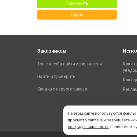
Применить
Сброс
Заказчикам
Испо
Три способа найти исполнителя
Как ст
уведом
Найти и проверить
Как сд
Скидка с первого заказа
Реклам
На этом сайте используются файлы
просмотр сайта, вы разрешаете их 
конфиденциальности
и принимаете 