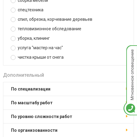
сборка мебели
спецтехника
спил, обрезка, корчевание деревьев
тепловизионное обследование
уборка, клининг
услуга "мастер на час"
Мгнов
опове
чистка крыши от снега
Дополнительный
по специализации
по масштабу работ
по уровню сложности работ
по организованности