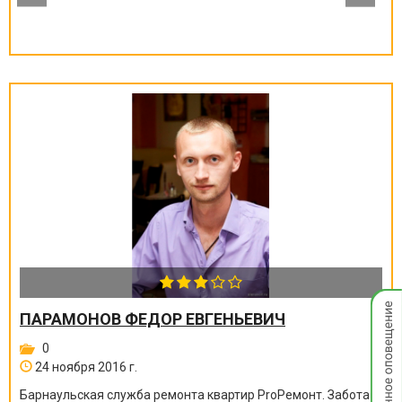
Мгнов
ПАРАМОНОВ ФЕДОР ЕВГЕНЬЕВИЧ
опове
0
24 ноября 2016 г.
Барнаульская служба ремонта квартир ProРемонт. Забота